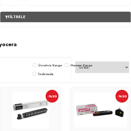
FILTRELE
yocera
Ücretsiz Kargo
Hemen Kargo
İndirimde
-%20
-%20