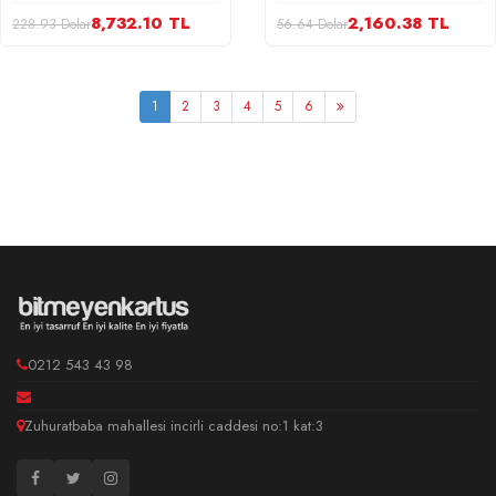
8,732.10 TL
2,160.38 TL
228.93 Dolar
56.64 Dolar
1
2
3
4
5
6
0212 543 43 98
Zuhuratbaba mahallesi incirli caddesi no:1 kat:3