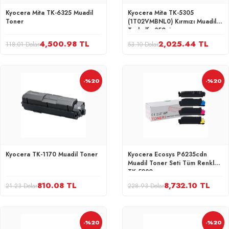
Kyocera Mita TK-6325 Muadil
Kyocera Mita TK-5305
Toner
(1T02VMBNL0) Kırmızı Muadil
Taskalfa 350ci
4,500.98 TL
2,025.44 TL
118.01 Dolar
53.10 Dolar
-%20
-%20
Kyocera TK-1170 Muadil Toner
Kyocera Ecosys P6235cdn
Muadil Toner Seti Tüm Renkler
TK-5280
810.08 TL
8,732.10 TL
21.23 Dolar
228.93 Dolar
-%20
-%20