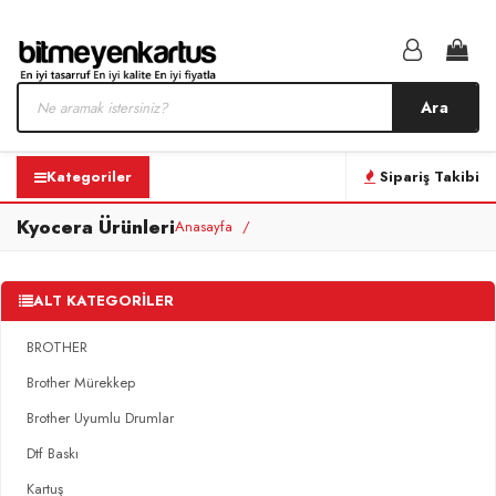
Ara
Kategoriler
Sipariş Takibi
Kyocera Ürünleri
Anasayfa
ALT KATEGORILER
BROTHER
Brother Mürekkep
Brother Uyumlu Drumlar
Dtf Baskı
Kartuş