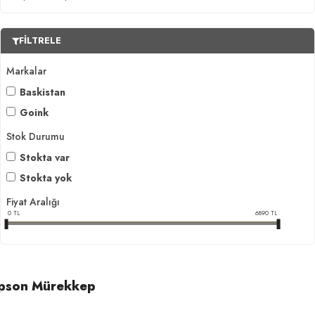
FILTRELE
Markalar
Baskistan
Goink
Stok Durumu
Stokta var
Stokta yok
Fiyat Aralığı
0
TL
6890
TL
pson Mürekkep