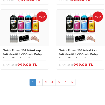
1,999.00 TL
399.00 TL
Kalite
-%17
-%17
Goink Epson 101 Mürekkep
Goink Epson 103 Mürekkep
Seti Muadil 4x500 ml - Kolay
Seti Muadil 4x500 ml - Kolay
Dolum Şişe Hediyeli
Dolum Şişe Hediyeli
999.00 TL
999.00 TL
1,199.00 TL
1,199.00 TL
1
2
3
4
5
6