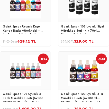
Goink Epson Uyumlu Kuşe
Goink Epson 103 Uyumlu Siyah
Karton Baskı Mürekkebi –
Mürekkep Seti - 4 x 70ml
Profesyonel Kalitede Canlı
(Ekonomik Paket)
Renkler (100ml)
429.12 TL
329.00 TL
11.00 Dolar
399.00 TL
-%25
-%18
Goink Epson 108 Uyumlu 6
Goink Epson 103 Uyumlu 4 lü
Renk Mürekkep Seti (6x100 ml
Mürekkep Seti (4x100 ml
CMYKLCLM) – Özel Valfli
CMYK) – Özel Valfli Kapaklı,
Kapaklı, Sızdırmaz, Yüksek
Sızdırmaz, Yüksek Kalite
1,499.00 TL
329.00 TL