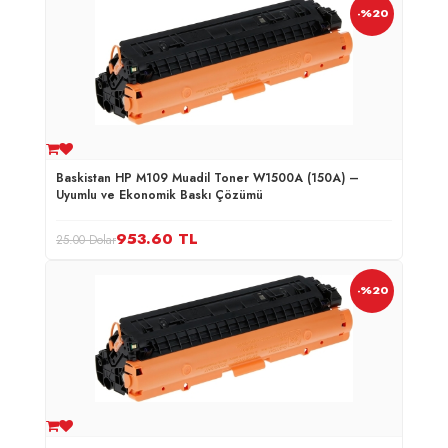
-%20
Baskistan HP M109 Muadil Toner W1500A (150A) –
Uyumlu ve Ekonomik Baskı Çözümü
953.60
TL
25.00 Dolar
-%20