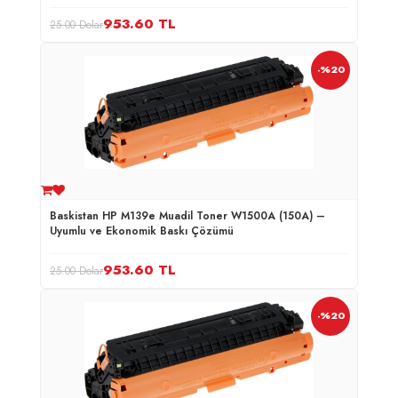
953.60
TL
25.00 Dolar
-%20
Baskistan HP M139e Muadil Toner W1500A (150A) –
Uyumlu ve Ekonomik Baskı Çözümü
953.60
TL
25.00 Dolar
-%20