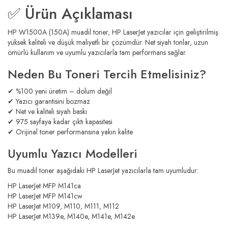
✅ Ürün Açıklaması
HP W1500A (150A) muadil toner, HP LaserJet yazıcılar için geliştirilmiş
yüksek kaliteli ve düşük maliyetli bir çözümdür. Net siyah tonlar, uzun
ömürlü kullanım ve uyumlu yazıcılarla tam performans sağlar.
Neden Bu Toneri Tercih Etmelisiniz?
✔ %100 yeni üretim – dolum değil
✔ Yazıcı garantisini bozmaz
✔ Net ve kaliteli siyah baskı
✔ 975 sayfaya kadar çıktı kapasitesi
✔ Orijinal toner performansına yakın kalite
Uyumlu Yazıcı Modelleri
Bu muadil toner aşağıdaki HP LaserJet yazıcılarla tam uyumludur:
HP LaserJet MFP M141ca
HP LaserJet MFP M141cw
HP LaserJet M109, M110, M111, M112
HP LaserJet M139e, M140e, M141e, M142e