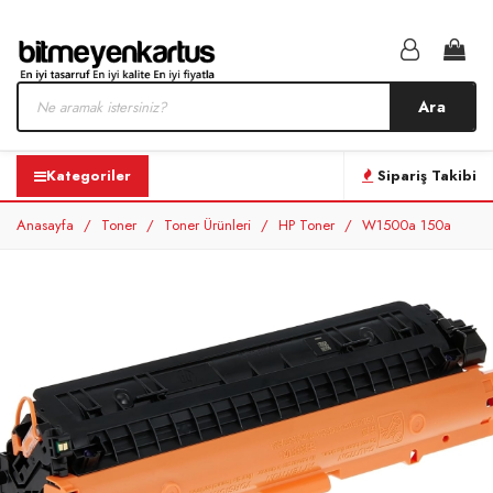
Ara
Kategoriler
Sipariş Takibi
Anasayfa
Toner
Toner Ürünleri
HP Toner
W1500a 150a