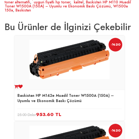
toner alternatifi
,
uygun fiyatlı hp toner
,
kalitel
,
Baskistan HP M110 Muadil
Toner W1500A (150A) – Uyumlu ve Ekonomik Baskı Çözümü
,
W1500a
150a
,
Baskistan
Bu Ürünler de İlginizi Çekebilir
-%20
Baskistan HP M142e Muadil Toner W1500A (150A) –
Uyumlu ve Ekonomik Baskı Çözümü
953.60
TL
25.00 Dolar
-%20