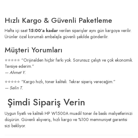
Hızlı Kargo & Güvenli Paketleme
Hafta içi saat
15:00’a kadar
verilen siparişler aynı gün kargoya verilir.
Ürünler özel korumalı ambalajla güvenli şekilde gönderilir.
Müşteri Yorumları
⭐️⭐️⭐️⭐️⭐️ “Orijinalden hiçbir farkı yok. Sorunsuz çalıştı ve çok ekonomik.
Tavsiye ederim.”
— Ahmet Y.
⭐️⭐️⭐️⭐️⭐️ “Kargo hızlı, toner kaliteli. Tekrar sipariş vereceğim.”
— Selin T.
Şimdi Sipariş Verin
Uygun fiyatlı ve kaliteli HP W1500A muadil toner ile baskı maliyetlerinizi
düşürün. Güvenli alışveriş, hızlı kargo ve %100 memnuniyet garantisi
sizi bekliyor.