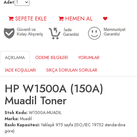
Adet
SEPETE EKLE
HEMEN AL
AÇIKLAMA
ÖDEME BİLGİLERİ
YORUMLAR
İADE KOŞULLARI
SIKÇA SORULAN SORULAR
HP W1500A (150A)
Muadil Toner
Stok Kodu:
W1500A-MUADIL
Marka:
Muadil
Baskı Kapasitesi:
Yaklaşık 975 sayfa (ISO/IEC 19752 standardına
göre)