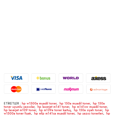
HP M139e muadil toner
HP M140e toner
HP M140e muadil toner
HP M141 toner
HP M141 muadil toner
HP M142e toner
HP M142e muadil toner
LaserJet M141ca için toner
LaserJet M141cw için toner
ETİKETLER :
hp w1500a muadil toner
,
hp 150a muadil toner
,
hp 150a
toner uyumlu yazıcılar
,
hp laserjet m141 toner
,
hp m141cw muadil toner
,
hp laserjet m109 toner
,
hp m139e toner kartuş
,
hp 150a siyah toner
,
hp
w1500a toner fiyatı
,
hp mfp m141ca muadil toner
,
hp yazıcı tonerleri
,
hp