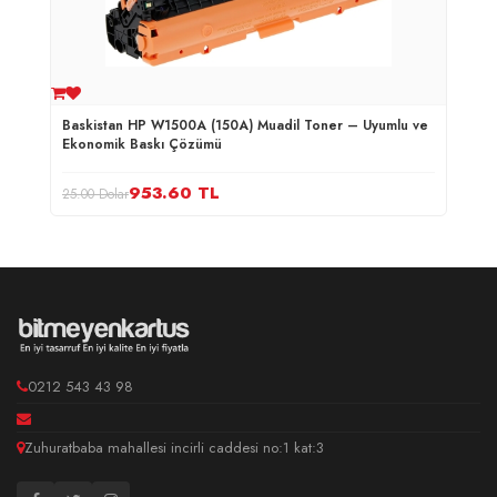
Baskistan HP W1500A (150A) Muadil Toner – Uyumlu ve
Ekonomik Baskı Çözümü
953.60
TL
25.00 Dolar
0212 543 43 98
Zuhuratbaba mahallesi incirli caddesi no:1 kat:3